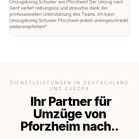
Umzugskönig Schuster aus Pforzheim! Der Umzug nach
war
Genf verlief reibungslos und stressfrei dank der
Das 
professionellen Unterstützung des Teams. Ich kann
habe
Umzugskönig Schuster Pforzheim jedem uneingeschränkt
an m
weiterempfehlen!"
groß
DIENSTLEISTUNGEN IN DEUTSCHLAND
UND EUROPA
Ihr Partner für
Umzüge von
Pforzheim nach..