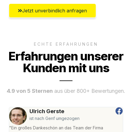
Jetzt unverbindlich anfragen
ECHTE ERFAHRUNGEN
Erfahrungen unserer
Kunden mit uns
4.9 von 5 Sternen
aus über 800+ Bewertungen.
Ulrich Gerste
ist nach Genf umgezogen
"Ein großes Dankeschön an das Team der Firma
"Die