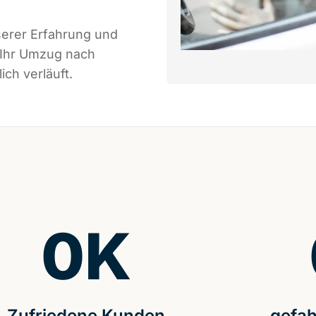
serer Erfahrung und
 Ihr Umzug nach
ch verläuft.
0
K
Zufriedene Kunden
gefah