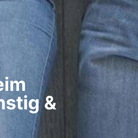
im​
stig &