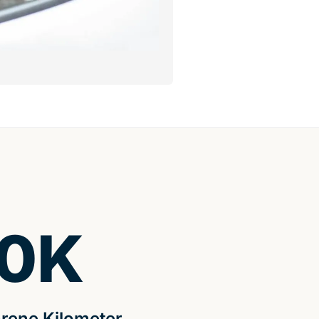
0
K
rene Kilometer