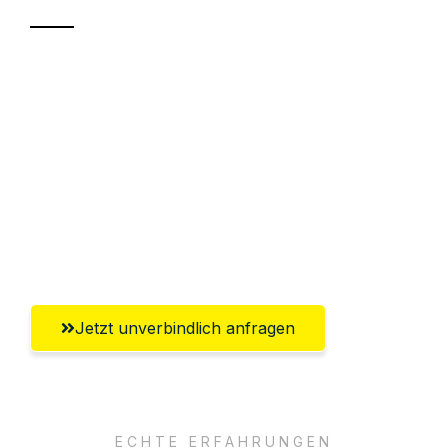
Sparen Sie bis zu 100€ bei Anfrage
Abwicklung innerhalb von 24 Stunden
Versichert bis zu 7.500€
Ggf. komplette Zollabwicklung inklusive
Umfassender Kundensupport aus
Pforzheim
Jetzt unverbindlich anfragen
ECHTE ERFAHRUNGEN