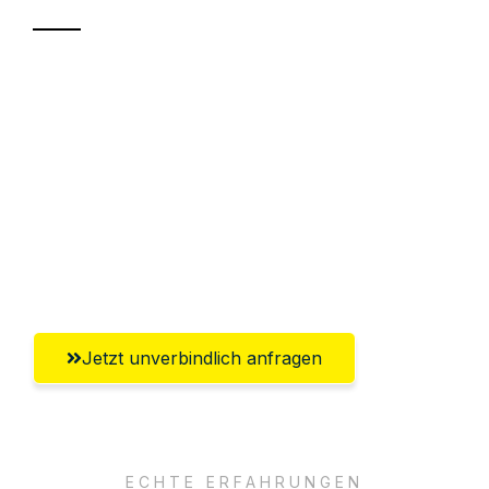
Sparen Sie bis zu 100€ bei Anfrage
Abwicklung innerhalb von 24 Stunden
Versichert bis zu 7.500€
Ggf. komplette Zollabwicklung inklusive
Umfassender Kundensupport aus
Pforzheim
Jetzt unverbindlich anfragen
ECHTE ERFAHRUNGEN