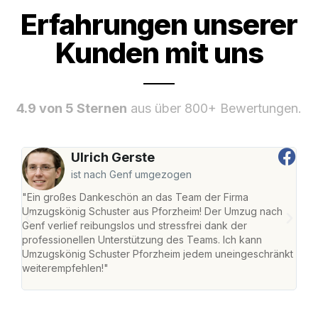
Erfahrungen unserer
Kunden mit uns
4.9 von 5 Sternen
aus über 800+ Bewertungen.
Ulrich Gerste
ist nach Genf umgezogen
"Ein großes Dankeschön an das Team der Firma
"Die
Umzugskönig Schuster aus Pforzheim! Der Umzug nach
war
Genf verlief reibungslos und stressfrei dank der
Das 
professionellen Unterstützung des Teams. Ich kann
habe
Umzugskönig Schuster Pforzheim jedem uneingeschränkt
an m
weiterempfehlen!"
groß