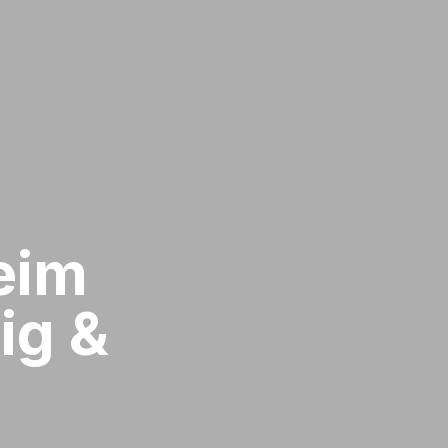
im​
ig &