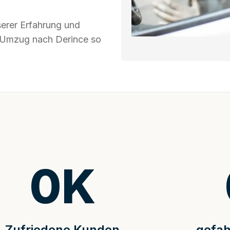
serer Erfahrung und
hr Umzug nach Derince so
0
K
Zufriedene Kunden
gefah