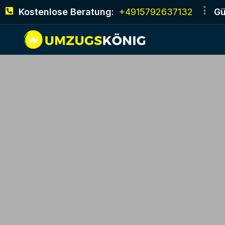
Kostenlose Beratung:
+4915792637132
Gü