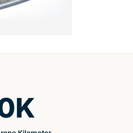
0
K
rene Kilometer