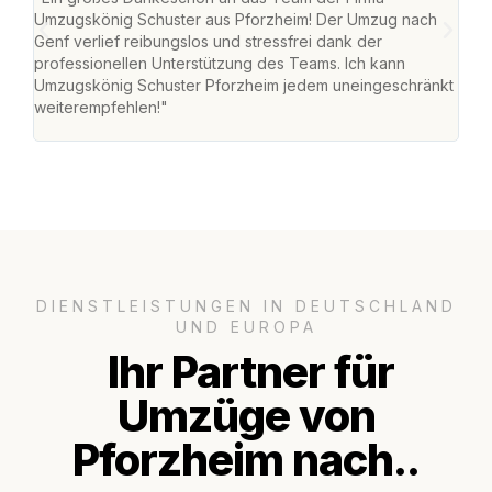
Umzugskönig Schuster aus Pforzheim! Der Umzug nach
war
Genf verlief reibungslos und stressfrei dank der
Das 
professionellen Unterstützung des Teams. Ich kann
habe
Umzugskönig Schuster Pforzheim jedem uneingeschränkt
an m
weiterempfehlen!"
groß
DIENSTLEISTUNGEN IN DEUTSCHLAND
UND EUROPA
Ihr Partner für
Umzüge von
Pforzheim nach..