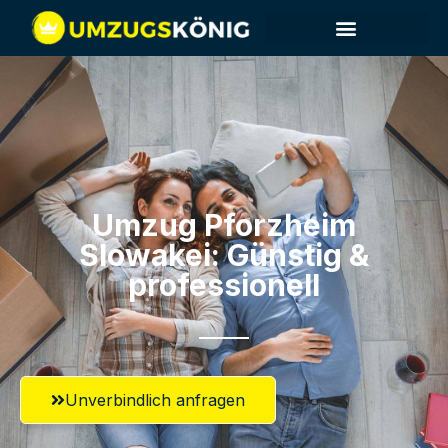
Umzug Pforzheim​
Slowakei: Günstig &
professionell​
Unverbindlich anfragen