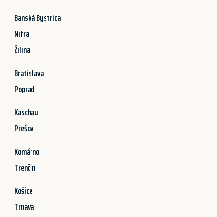
Banská Bystrica
Nitra
Žilina
Bratislava
Poprad
Kaschau
Prešov
Komárno
Trenčín
Košice
Trnava