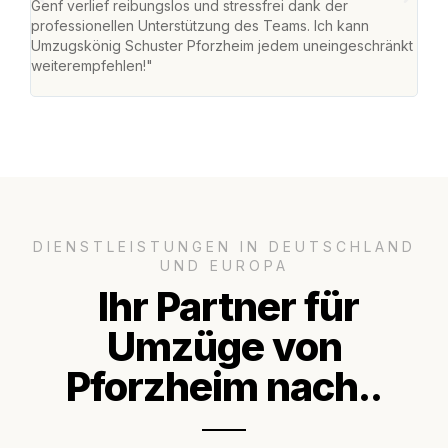
Genf verlief reibungslos und stressfrei dank der
Das 
professionellen Unterstützung des Teams. Ich kann
habe
Umzugskönig Schuster Pforzheim jedem uneingeschränkt
an m
weiterempfehlen!"
groß
DIENSTLEISTUNGEN IN DEUTSCHLAND
UND EUROPA
Ihr Partner für
Umzüge von
Pforzheim nach..