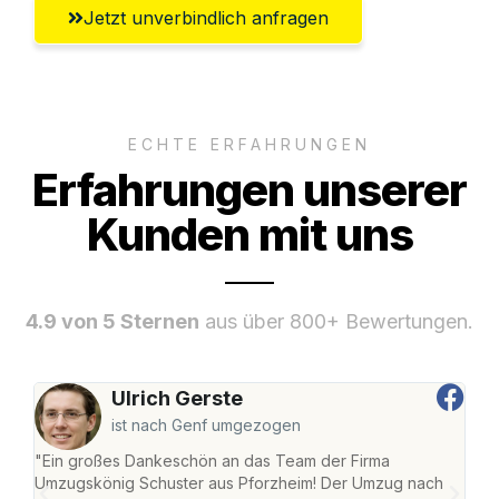
Jetzt unverbindlich anfragen
ECHTE ERFAHRUNGEN
Erfahrungen unserer
Kunden mit uns
4.9 von 5 Sternen
aus über 800+ Bewertungen.
Ulrich Gerste
ist nach Genf umgezogen
"Ein großes Dankeschön an das Team der Firma
"Die
Umzugskönig Schuster aus Pforzheim! Der Umzug nach
war