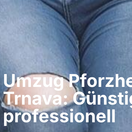
Umzug Pforzhe
Trnava: Günsti
professionell​