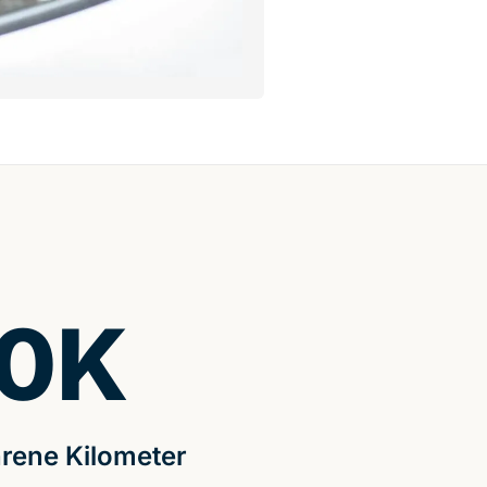
0
K
rene Kilometer