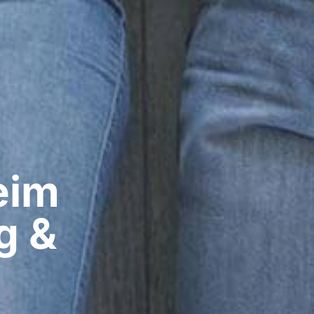
im​
g &