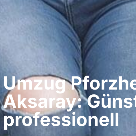
Umzug Pforzhe
Aksaray: Günst
professionell​