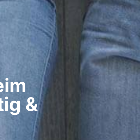
im​
ig &