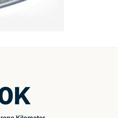
0
K
rene Kilometer