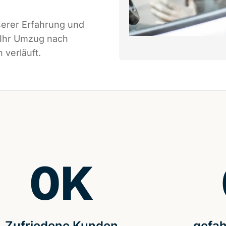
serer Erfahrung und
 Ihr Umzug nach
 verläuft.
0
K
Zufriedene Kunden
gefah