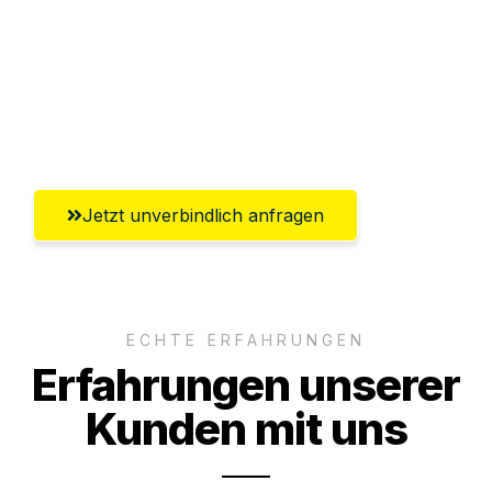
Versichert bis zu 7.500€
Ggf. komplette Zollabwicklung inklusive
Umfassender Kundensupport aus
Pforzheim
Jetzt unverbindlich anfragen
ECHTE ERFAHRUNGEN
Erfahrungen unserer
Kunden mit uns