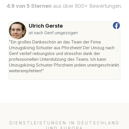
4.9 von 5 Sternen
aus über 800+ Bewertungen.
Ulrich Gerste
ist nach Genf umgezogen
"Ein großes Dankeschön an das Team der Firma
"Die
Umzugskönig Schuster aus Pforzheim! Der Umzug nach
war
Genf verlief reibungslos und stressfrei dank der
Das 
professionellen Unterstützung des Teams. Ich kann
habe
Umzugskönig Schuster Pforzheim jedem uneingeschränkt
an m
weiterempfehlen!"
groß
DIENSTLEISTUNGEN IN DEUTSCHLAND
UND EUROPA