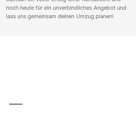
noch heute für ein unverbindliches Angebot und
lass uns gemeinsam deinen Umzug planen!
UMZUGSKÖNIG SCHUSTER PFORZHEIM
Ihr Umzug oder
Transport
Sparen Sie bis zu 100€ bei Anfrage
Abwicklung innerhalb von 24 Stunden