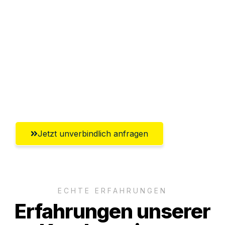
Abwicklung innerhalb von 24 Stunden
Versichert bis zu 7.500€
Ggf. komplette Zollabwicklung inklusive
Umfassender Kundensupport aus
Pforzheim
Jetzt unverbindlich anfragen
ECHTE ERFAHRUNGEN
Erfahrungen unserer