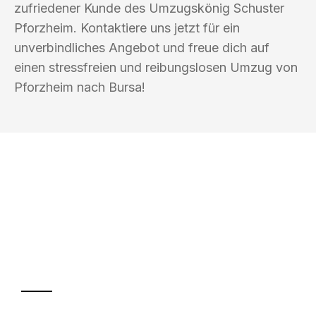
zufriedener Kunde des Umzugskönig Schuster
Pforzheim. Kontaktiere uns jetzt für ein
unverbindliches Angebot und freue dich auf
einen stressfreien und reibungslosen Umzug von
Pforzheim nach Bursa!
UMZUGSKÖNIG SCHUSTER PFORZHEIM
Ihr Umzug oder
Transport
Sparen Sie bis zu 100€ bei Anfrage