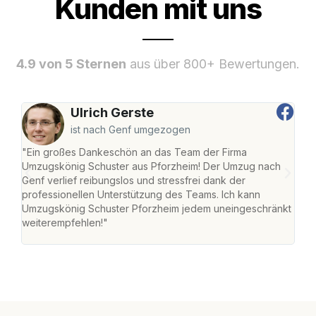
Kunden mit uns
4.9 von 5 Sternen
aus über 800+ Bewertungen.
Ulrich Gerste
ist nach Genf umgezogen
"Ein großes Dankeschön an das Team der Firma
"Die
Umzugskönig Schuster aus Pforzheim! Der Umzug nach
war
Genf verlief reibungslos und stressfrei dank der
Das 
professionellen Unterstützung des Teams. Ich kann
habe
Umzugskönig Schuster Pforzheim jedem uneingeschränkt
an m
weiterempfehlen!"
groß