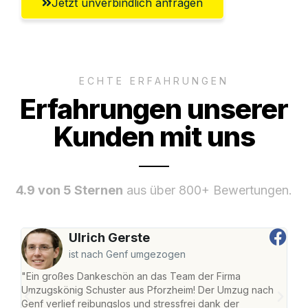
Jetzt unverbindlich anfragen
ECHTE ERFAHRUNGEN
Erfahrungen unserer
Kunden mit uns
4.9 von 5 Sternen
aus über 800+ Bewertungen.
Ulrich Gerste
ist nach Genf umgezogen
"Ein großes Dankeschön an das Team der Firma
"Die
Umzugskönig Schuster aus Pforzheim! Der Umzug nach
war
Genf verlief reibungslos und stressfrei dank der
Das 