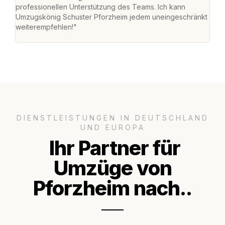
professionellen Unterstützung des Teams. Ich kann
habe
Umzugskönig Schuster Pforzheim jedem uneingeschränkt
an m
weiterempfehlen!"
groß
DIENSTLEISTUNGEN IN DEUTSCHLAND
UND EUROPA
Ihr Partner für
Umzüge von
Pforzheim nach..