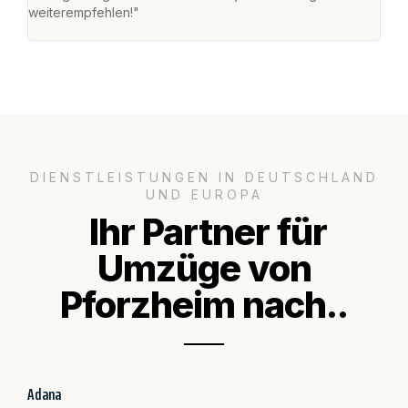
weiterempfehlen!"
groß
DIENSTLEISTUNGEN IN DEUTSCHLAND
UND EUROPA
Ihr Partner für
Umzüge von
Pforzheim nach..
Adana