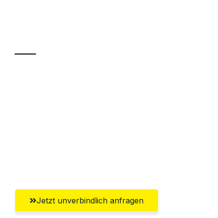
Ihr Umzug oder
Transport
Sparen Sie bis zu 100€ bei Anfrage
Abwicklung innerhalb von 24 Stunden
Versichert bis zu 7.500€
Ggf. komplette Zollabwicklung inklusive
Umfassender Kundensupport aus
Pforzheim
Jetzt unverbindlich anfragen