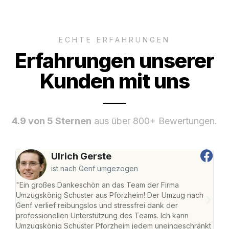
ECHTE ERFAHRUNGEN
Erfahrungen unserer
Kunden mit uns
4.9 von 5 Sternen
aus über 800+ Bewertungen.
Ulrich Gerste
ist nach Genf umgezogen
"Ein großes Dankeschön an das Team der Firma
"Die
Umzugskönig Schuster aus Pforzheim! Der Umzug nach
war
Genf verlief reibungslos und stressfrei dank der
Das 
professionellen Unterstützung des Teams. Ich kann
habe
Umzugskönig Schuster Pforzheim jedem uneingeschränkt
an m