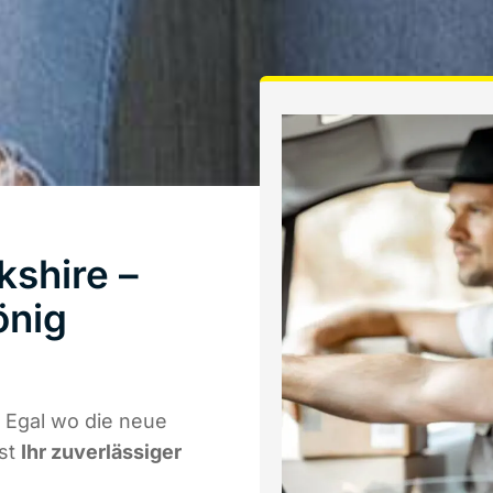
shire –
önig
 Egal wo die neue
ist
Ihr zuverlässiger