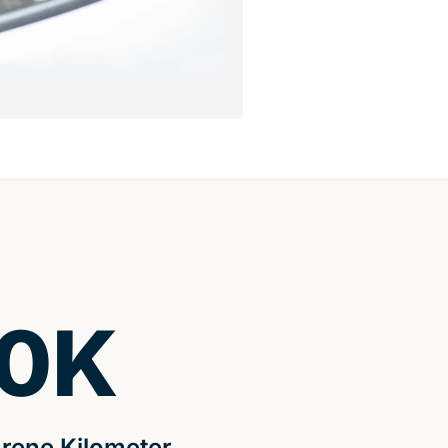
0
K
rene Kilometer