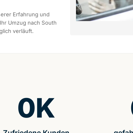
serer Erfahrung und
 Ihr Umzug nach South
lich verläuft.
0
K
Zufriedene Kunden
gefah