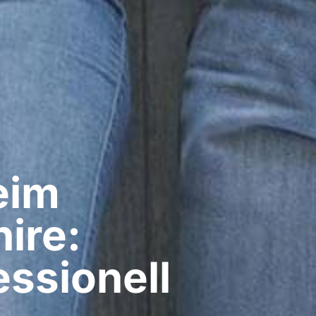
im​
ire:
ssionell​