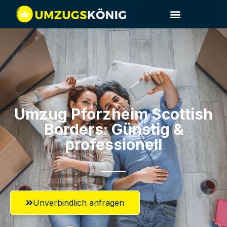
Umzug Pforzheim​ Scottish
Borders: Günstig &
professionell​
Unverbindlich anfragen