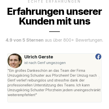
ECHTE ERFAHRUNGEN
Erfahrungen unserer
Kunden mit uns
4.9 von 5 Sternen
aus über 800+ Bewertungen.
Ulrich Gerste
ist nach Genf umgezogen
"Ein großes Dankeschön an das Team der Firma
"Die
Umzugskönig Schuster aus Pforzheim! Der Umzug nach
war
Genf verlief reibungslos und stressfrei dank der
Das 
professionellen Unterstützung des Teams. Ich kann
habe
Umzugskönig Schuster Pforzheim jedem uneingeschränkt
an m
weiterempfehlen!"
groß