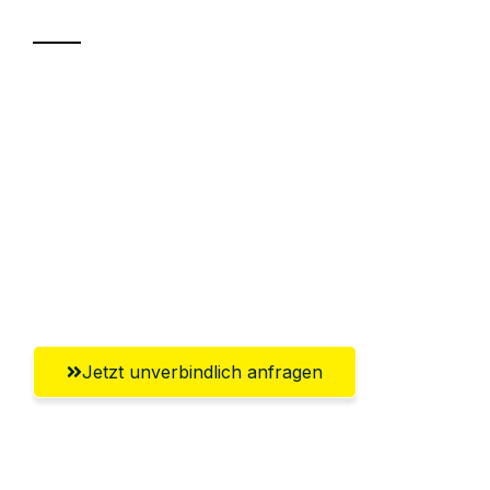
Sparen Sie bis zu 100€ bei Anfrage
Abwicklung innerhalb von 24 Stunden
Versichert bis zu 7.500€
Ggf. komplette Zollabwicklung inklusive
Umfassender Kundensupport aus
Pforzheim
Jetzt unverbindlich anfragen