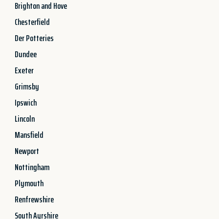
Brighton and Hove
Chesterfield
Der Potteries
Dundee
Exeter
Grimsby
Ipswich
Lincoln
Mansfield
Newport
Nottingham
Plymouth
Renfrewshire
South Ayrshire