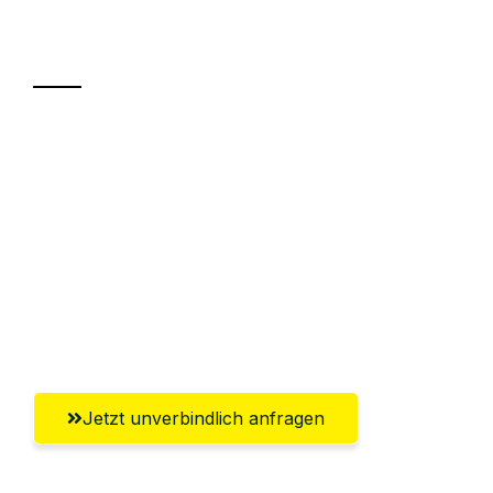
Transport
Sparen Sie bis zu 100€ bei Anfrage
Abwicklung innerhalb von 24 Stunden
Versichert bis zu 7.500€
Ggf. komplette Zollabwicklung inklusive
Umfassender Kundensupport aus
Pforzheim
Jetzt unverbindlich anfragen