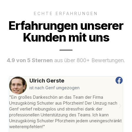
ECHTE ERFAHRUNGEN
Erfahrungen unserer
Kunden mit uns
4.9 von 5 Sternen
aus über 800+ Bewertungen.
Ulrich Gerste
ist nach Genf umgezogen
"Ein großes Dankeschön an das Team der Firma
"Die
Umzugskönig Schuster aus Pforzheim! Der Umzug nach
war
Genf verlief reibungslos und stressfrei dank der
Das 
professionellen Unterstützung des Teams. Ich kann
habe
Umzugskönig Schuster Pforzheim jedem uneingeschränkt
an m
weiterempfehlen!"
groß