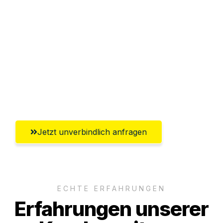
Abwicklung innerhalb von 24 Stunden
Versichert bis zu 7.500€
Ggf. komplette Zollabwicklung inklusive
Umfassender Kundensupport aus
Pforzheim
Jetzt unverbindlich anfragen
ECHTE ERFAHRUNGEN
Erfahrungen unserer