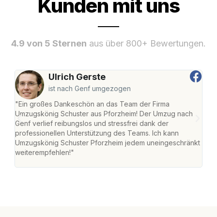
Kunden mit uns
4.9 von 5 Sternen
aus über 800+ Bewertungen.
Ulrich Gerste
ist nach Genf umgezogen
"Ein großes Dankeschön an das Team der Firma
"Die
Umzugskönig Schuster aus Pforzheim! Der Umzug nach
war
Genf verlief reibungslos und stressfrei dank der
Das 
professionellen Unterstützung des Teams. Ich kann
habe
Umzugskönig Schuster Pforzheim jedem uneingeschränkt
an m
weiterempfehlen!"
groß