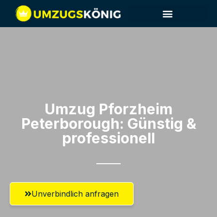
Umzug Pforzheim​
Peterborough: Günstig &
professionell​
Unverbindlich anfragen