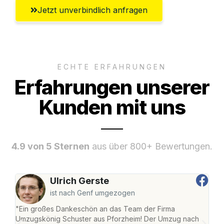
Jetzt unverbindlich anfragen
ECHTE ERFAHRUNGEN
Erfahrungen unserer
Kunden mit uns
4.9 von 5 Sternen
aus über 800+ Bewertungen.
Ulrich Gerste
ist nach Genf umgezogen
"Ein großes Dankeschön an das Team der Firma
"Die
Umzugskönig Schuster aus Pforzheim! Der Umzug nach
war