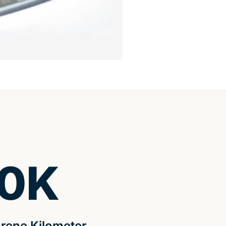
0
K
rene Kilometer