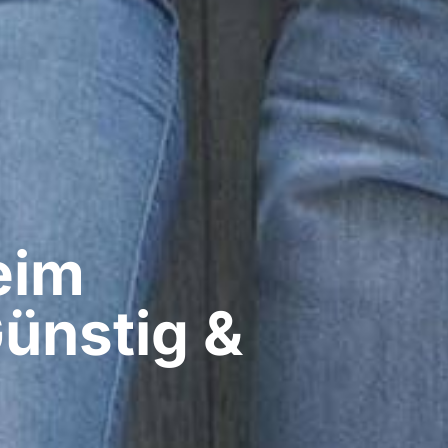
im​
Günstig &