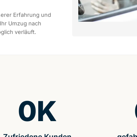
serer Erfahrung und
 Ihr Umzug nach
lich verläuft.
0
K
Zufriedene Kunden
gefah