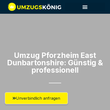
Umzug Pforzheim​ East
Dunbartonshire: Günstig &
professionell​
Unverbindlich anfragen