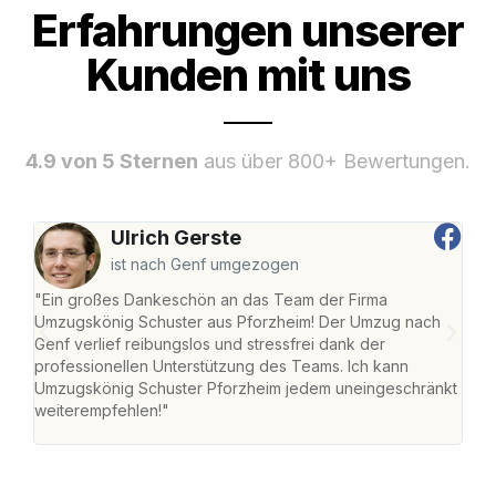
Erfahrungen unserer
Kunden mit uns
4.9 von 5 Sternen
aus über 800+ Bewertungen.
Ulrich Gerste
ist nach Genf umgezogen
"Ein großes Dankeschön an das Team der Firma
"Die
Umzugskönig Schuster aus Pforzheim! Der Umzug nach
war
Genf verlief reibungslos und stressfrei dank der
Das 
professionellen Unterstützung des Teams. Ich kann
habe
Umzugskönig Schuster Pforzheim jedem uneingeschränkt
an m
weiterempfehlen!"
groß