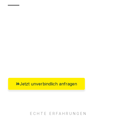
Sparen Sie bis zu 100€ bei Anfrage
Abwicklung innerhalb von 24 Stunden
Versichert bis zu 7.500€
Ggf. komplette Zollabwicklung inklusive
Umfassender Kundensupport aus
Pforzheim
Jetzt unverbindlich anfragen
ECHTE ERFAHRUNGEN