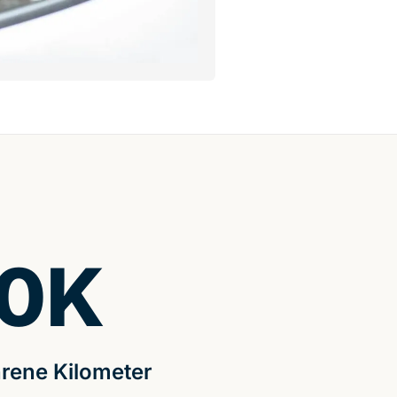
0
K
rene Kilometer