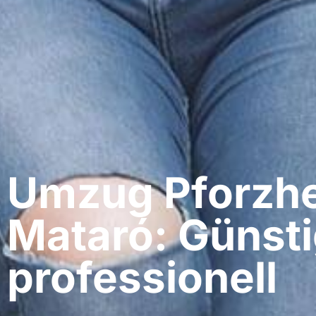
Umzug Pforzhe
Mataró: Günsti
professionell​