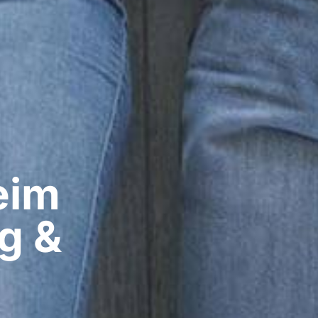
im​
g &