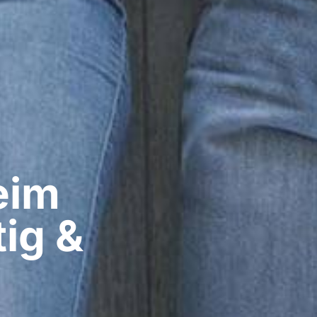
im​
ig &