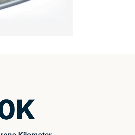
0
K
rene Kilometer