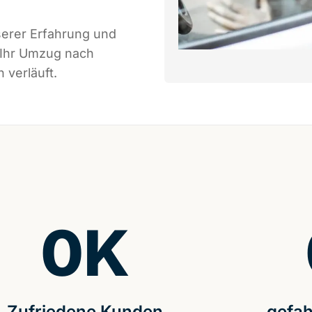
serer Erfahrung und
 Ihr Umzug nach
 verläuft.
0
K
Zufriedene Kunden
gefah