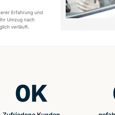
serer Erfahrung und
 Ihr Umzug nach
ich verläuft.
0
K
Zufriedene Kunden
gefah