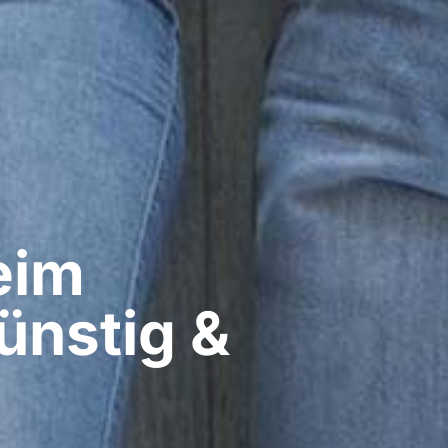
im​
ünstig &