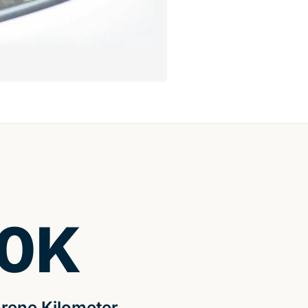
0
K
rene Kilometer