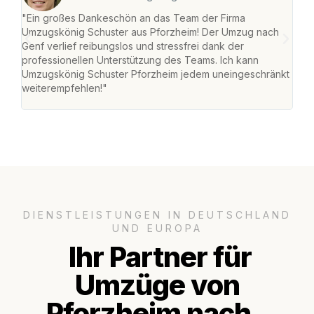
"Ein großes Dankeschön an das Team der Firma
"Die
Umzugskönig Schuster aus Pforzheim! Der Umzug nach
war
Genf verlief reibungslos und stressfrei dank der
Das 
professionellen Unterstützung des Teams. Ich kann
habe
Umzugskönig Schuster Pforzheim jedem uneingeschränkt
an m
weiterempfehlen!"
groß
DIENSTLEISTUNGEN IN DEUTSCHLAND
UND EUROPA
Ihr Partner für
Umzüge von
Pforzheim nach..