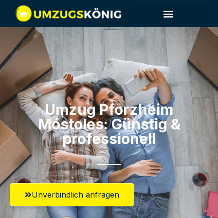
Umzug Pforzheim​
Móstoles: Günstig &
professionell​
Unverbindlich anfragen