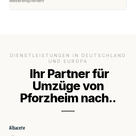
weiterempfehlen!"
groß
DIENSTLEISTUNGEN IN DEUTSCHLAND
UND EUROPA
Ihr Partner für
Umzüge von
Pforzheim nach..
Albacete