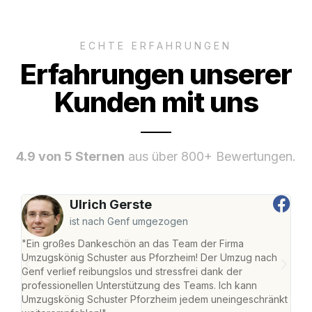
ECHTE ERFAHRUNGEN
Erfahrungen unserer
Kunden mit uns
4.9 von 5 Sternen
aus über 800+ Bewertungen.
Ulrich Gerste
ist nach Genf umgezogen
"Ein großes Dankeschön an das Team der Firma
"Die
Umzugskönig Schuster aus Pforzheim! Der Umzug nach
war
Genf verlief reibungslos und stressfrei dank der
Das 
professionellen Unterstützung des Teams. Ich kann
habe
Umzugskönig Schuster Pforzheim jedem uneingeschränkt
an m