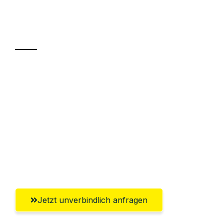
Ihr Umzug oder
Transport
Sparen Sie bis zu 100€ bei Anfrage
Abwicklung innerhalb von 24 Stunden
Versichert bis zu 7.500€
Ggf. komplette Zollabwicklung inklusive
Umfassender Kundensupport aus
Pforzheim
Jetzt unverbindlich anfragen