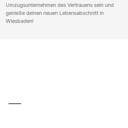
Umzugsunternehmen des Vertrauens sein und
genieße deinen neuen Lebensabschnitt in
Wiesbaden!
UMZUGSKÖNIG SCHUSTER PFORZHEIM
Ihr Umzug oder
Transport
Sparen Sie bis zu 100€ bei Anfrage
Abwicklung innerhalb von 24 Stunden