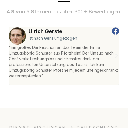
4.9 von 5 Sternen
aus über 800+ Bewertungen.
Ulrich Gerste
ist nach Genf umgezogen
"Ein großes Dankeschön an das Team der Firma
"Die
Umzugskönig Schuster aus Pforzheim! Der Umzug nach
war
Genf verlief reibungslos und stressfrei dank der
Das 
professionellen Unterstützung des Teams. Ich kann
habe
Umzugskönig Schuster Pforzheim jedem uneingeschränkt
an m
weiterempfehlen!"
groß
DIENSTLEISTUNGEN IN DEUTSCHLAND