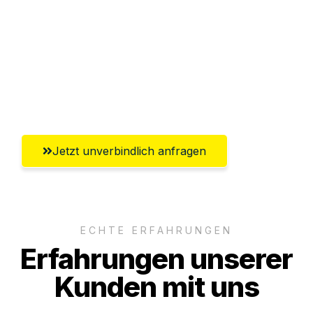
Versichert bis zu 7.500€
Ggf. komplette Zollabwicklung inklusive
Umfassender Kundensupport aus
Pforzheim
Jetzt unverbindlich anfragen
ECHTE ERFAHRUNGEN
Erfahrungen unserer
Kunden mit uns