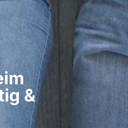
im​
tig &