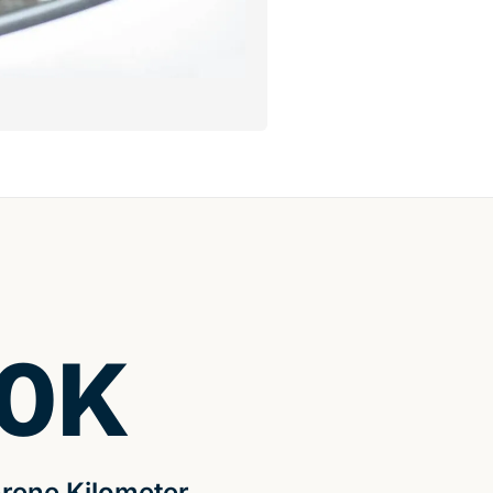
0
K
rene Kilometer