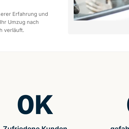
serer Erfahrung und
 Ihr Umzug nach
 verläuft.
0
K
Zufriedene Kunden
gefah