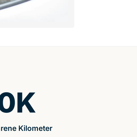
0
K
rene Kilometer