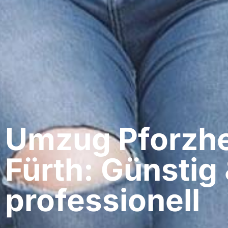
Umzug Pforzhe
Fürth: Günstig
professionell​