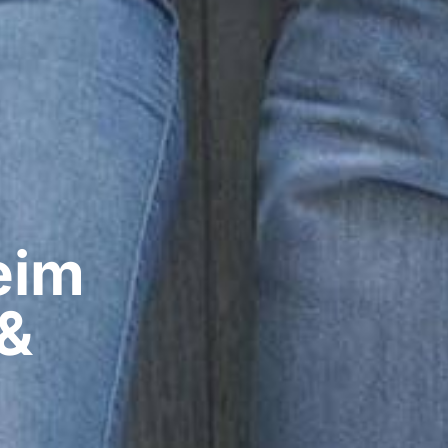
im​
 &