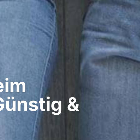
im​
Günstig &