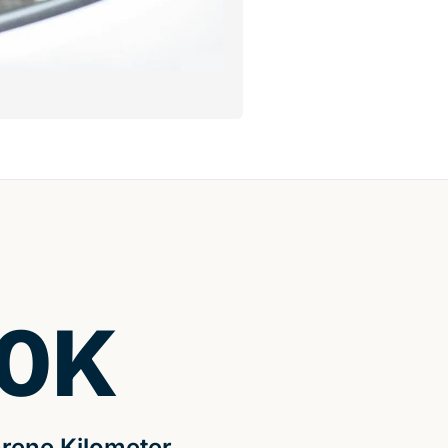
0
K
rene Kilometer