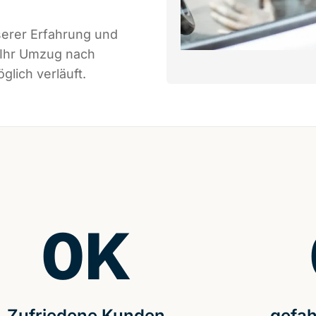
serer Erfahrung und
 Ihr Umzug nach
lich verläuft.
0
K
Zufriedene Kunden
gefah