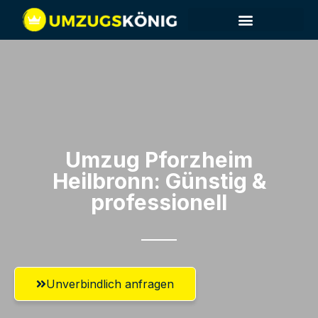
Umzug Pforzheim​
Heilbronn: Günstig &
professionell​
Unverbindlich anfragen