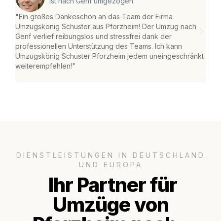
ist nach Genf umgezogen
"Ein großes Dankeschön an das Team der Firma
"Die
Umzugskönig Schuster aus Pforzheim! Der Umzug nach
war
Genf verlief reibungslos und stressfrei dank der
Das 
professionellen Unterstützung des Teams. Ich kann
habe
Umzugskönig Schuster Pforzheim jedem uneingeschränkt
an m
weiterempfehlen!"
groß
DIENSTLEISTUNGEN IN DEUTSCHLAND
UND EUROPA
Ihr Partner für
Umzüge von