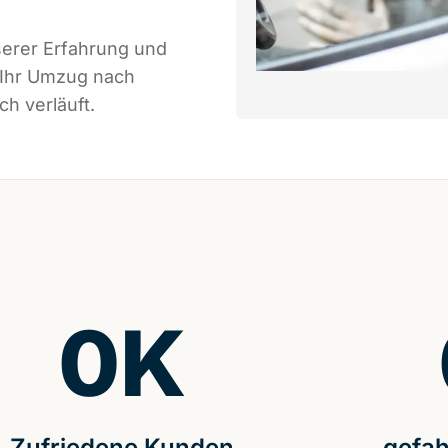
serer Erfahrung und
 Ihr Umzug nach
ch verläuft.
0
K
Zufriedene Kunden
gefah