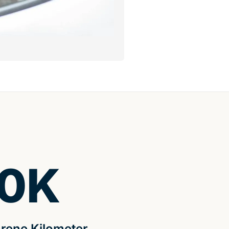
0
K
rene Kilometer