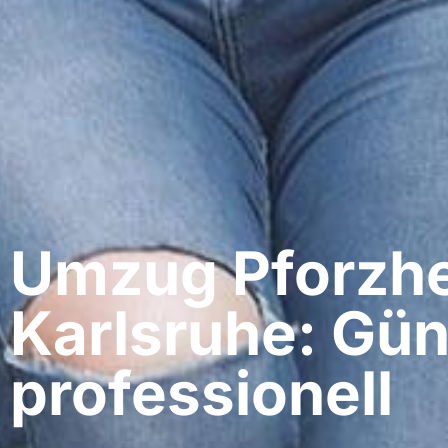
Umzug Pforzhe
Karlsruhe: Gün
professionell​