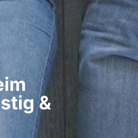
im​
stig &