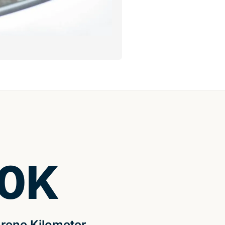
0
K
rene Kilometer