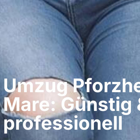
Umzug Pforzhe
Mare: Günstig 
professionell​