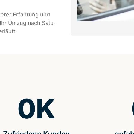
serer Erfahrung und
 Ihr Umzug nach Satu-
rläuft.
0
K
Zufriedene Kunden
gefah