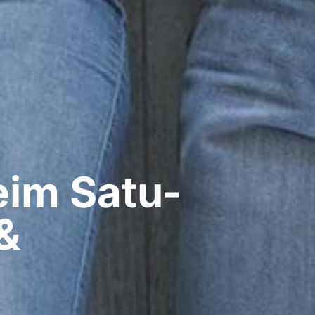
im​ Satu-
&