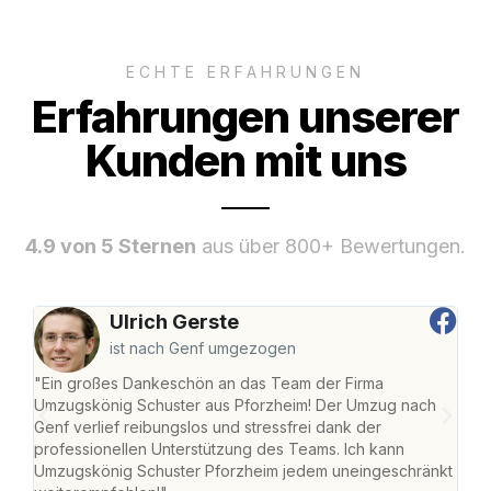
ECHTE ERFAHRUNGEN
Erfahrungen unserer
Kunden mit uns
4.9 von 5 Sternen
aus über 800+ Bewertungen.
Ulrich Gerste
ist nach Genf umgezogen
"Ein großes Dankeschön an das Team der Firma
"Die
Umzugskönig Schuster aus Pforzheim! Der Umzug nach
war
Genf verlief reibungslos und stressfrei dank der
Das 
professionellen Unterstützung des Teams. Ich kann
habe
Umzugskönig Schuster Pforzheim jedem uneingeschränkt
an m