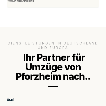
weiterempfehlen!"
groß
DIENSTLEISTUNGEN IN DEUTSCHLAND
UND EUROPA
Ihr Partner für
Umzüge von
Pforzheim nach..
Arad