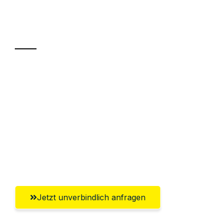
Ihr Umzug oder
Transport
Sparen Sie bis zu 100€ bei Anfrage
Abwicklung innerhalb von 24 Stunden
Versichert bis zu 7.500€
Ggf. komplette Zollabwicklung inklusive
Umfassender Kundensupport aus
Pforzheim
Jetzt unverbindlich anfragen