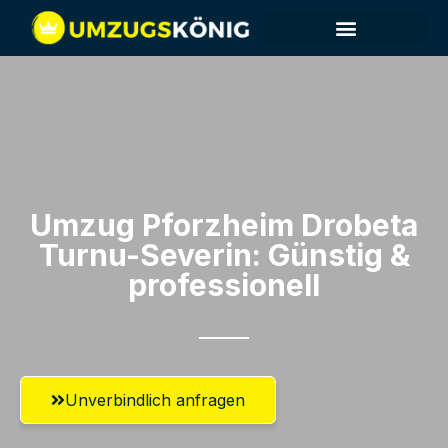
Umzug Pforzheim​ Drobeta
Turnu-Severin: Günstig &
professionell​
Unverbindlich anfragen