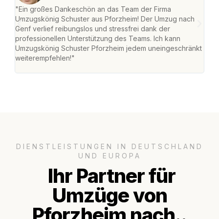
"Ein großes Dankeschön an das Team der Firma
"Die
Umzugskönig Schuster aus Pforzheim! Der Umzug nach
war
Genf verlief reibungslos und stressfrei dank der
Das 
professionellen Unterstützung des Teams. Ich kann
habe
Umzugskönig Schuster Pforzheim jedem uneingeschränkt
an m
weiterempfehlen!"
groß
DIENSTLEISTUNGEN IN DEUTSCHLAND
UND EUROPA
Ihr Partner für
Umzüge von
Pforzheim nach..