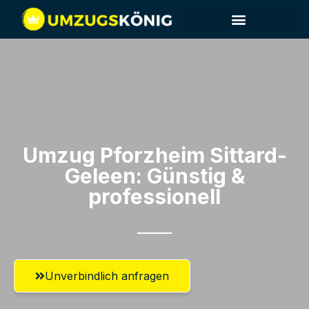
Umzug Pforzheim​ Sittard-
Geleen: Günstig &
professionell​
Unverbindlich anfragen