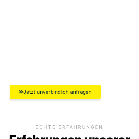
Sparen Sie bis zu 100€ bei Anfrage
Abwicklung innerhalb von 24 Stunden
Versichert bis zu 7.500€
Ggf. komplette Zollabwicklung inklusive
Umfassender Kundensupport aus
Pforzheim
Jetzt unverbindlich anfragen
ECHTE ERFAHRUNGEN