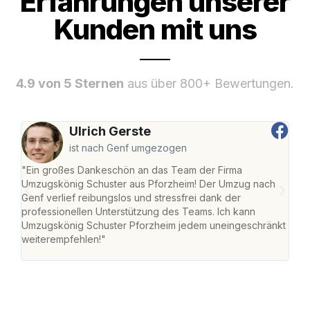
Erfahrungen unserer
Kunden mit uns
4.9 von 5 Sternen
aus über 800+ Bewertungen.
Ulrich Gerste
ist nach Genf umgezogen
"Ein großes Dankeschön an das Team der Firma
"Die
Umzugskönig Schuster aus Pforzheim! Der Umzug nach
war
Genf verlief reibungslos und stressfrei dank der
Das 
professionellen Unterstützung des Teams. Ich kann
habe
Umzugskönig Schuster Pforzheim jedem uneingeschränkt
an m
weiterempfehlen!"
groß