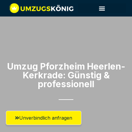
Umzug Pforzheim​ Heerlen-
Kerkrade: Günstig &
professionell​
Unverbindlich anfragen