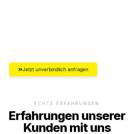
Abwicklung innerhalb von 24 Stunden
Versichert bis zu 7.500€
Ggf. komplette Zollabwicklung inklusive
Umfassender Kundensupport aus
Pforzheim
Jetzt unverbindlich anfragen
ECHTE ERFAHRUNGEN
Erfahrungen unserer
Kunden mit uns