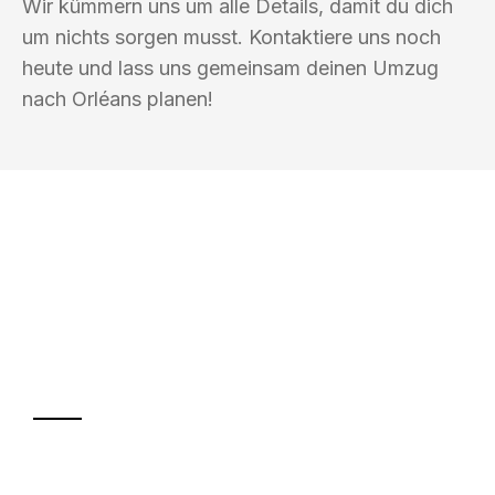
Wir kümmern uns um alle Details, damit du dich
um nichts sorgen musst. Kontaktiere uns noch
heute und lass uns gemeinsam deinen Umzug
nach Orléans planen!
UMZUGSKÖNIG SCHUSTER PFORZHEIM
Ihr Umzug oder
Transport
Sparen Sie bis zu 100€ bei Anfrage