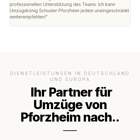
professionellen Unterstützung des Teams. Ich kann
habe
Umzugskönig Schuster Pforzheim jedem uneingeschränkt
an m
weiterempfehlen!"
groß
DIENSTLEISTUNGEN IN DEUTSCHLAND
UND EUROPA
Ihr Partner für
Umzüge von
Pforzheim nach..