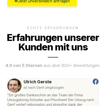
Jetzt unverbindlich anfragen
ECHTE ERFAHRUNGEN
Erfahrungen unserer
Kunden mit uns
4.9 von 5 Sternen
aus über 800+ Bewertungen.
Ulrich Gerste
ist nach Genf umgezogen
"Ein großes Dankeschön an das Team der Firma
"Die
Umzugskönig Schuster aus Pforzheim! Der Umzug nach
war
Genf verlief reibungslos und stressfrei dank der
Das 