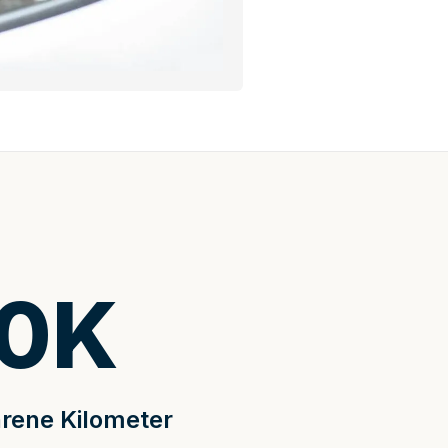
0
K
rene Kilometer