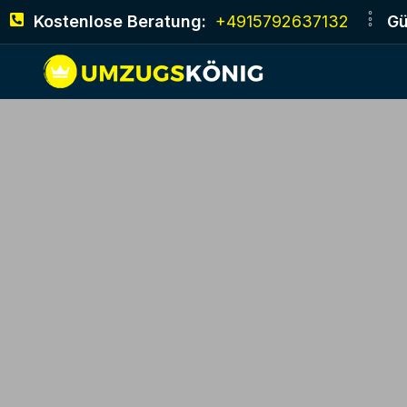
Kostenlose Beratung:
+4915792637132
Gü