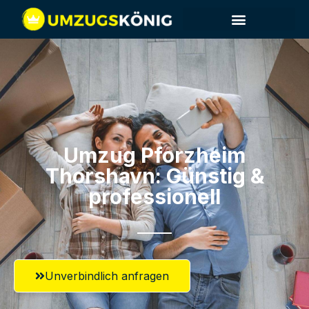
Umzug Pforzheim​
Thorshavn: Günstig &
professionell​
Unverbindlich anfragen