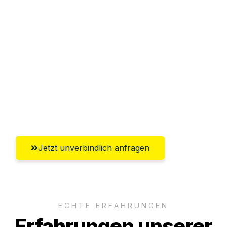
Sparen Sie bis zu 100€ bei Anfrage
Abwicklung innerhalb von 24 Stunden
Versichert bis zu 7.500€
Ggf. komplette Zollabwicklung inklusive
Umfassender Kundensupport aus
Pforzheim
Jetzt unverbindlich anfragen
ECHTE ERFAHRUNGEN
Erfahrungen unserer