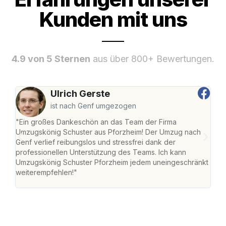
Kunden mit uns
4.9 von 5 Sternen
aus über 800+ Bewertungen.
Ulrich Gerste
ist nach Genf umgezogen
"Ein großes Dankeschön an das Team der Firma
"Die
Umzugskönig Schuster aus Pforzheim! Der Umzug nach
war
Genf verlief reibungslos und stressfrei dank der
Das 
professionellen Unterstützung des Teams. Ich kann
habe
Umzugskönig Schuster Pforzheim jedem uneingeschränkt
an m
weiterempfehlen!"
groß