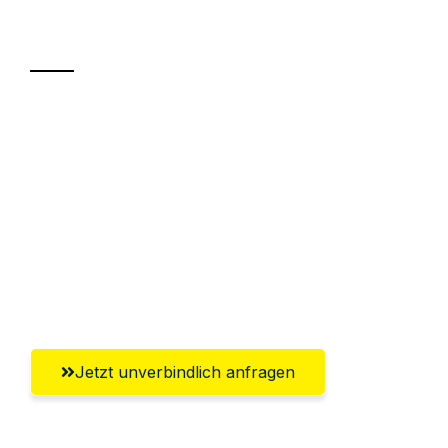
Transport
Sparen Sie bis zu 100€ bei Anfrage
Abwicklung innerhalb von 24 Stunden
Versichert bis zu 7.500€
Ggf. komplette Zollabwicklung inklusive
Umfassender Kundensupport aus
Pforzheim
Jetzt unverbindlich anfragen