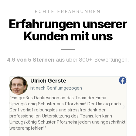
ECHTE ERFAHRUNGEN
Erfahrungen unserer
Kunden mit uns
4.9 von 5 Sternen
aus über 800+ Bewertungen.
Ulrich Gerste
ist nach Genf umgezogen
"Ein großes Dankeschön an das Team der Firma
"Die
Umzugskönig Schuster aus Pforzheim! Der Umzug nach
war
Genf verlief reibungslos und stressfrei dank der
Das 
professionellen Unterstützung des Teams. Ich kann
habe
Umzugskönig Schuster Pforzheim jedem uneingeschränkt
an m
weiterempfehlen!"
groß