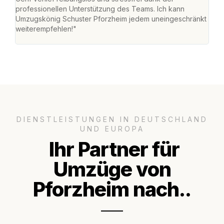
professionellen Unterstützung des Teams. Ich kann
habe
Umzugskönig Schuster Pforzheim jedem uneingeschränkt
an m
weiterempfehlen!"
groß
DIENSTLEISTUNGEN IN DEUTSCHLAND
UND EUROPA
Ihr Partner für
Umzüge von
Pforzheim nach..