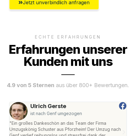
Jetzt unverbindlich anfragen
ECHTE ERFAHRUNGEN
Erfahrungen unserer
Kunden mit uns
4.9 von 5 Sternen
aus über 800+ Bewertungen.
Ulrich Gerste
ist nach Genf umgezogen
"Ein großes Dankeschön an das Team der Firma
"Die
Umzugskönig Schuster aus Pforzheim! Der Umzug nach
war
Genf verlief reibungslos und stressfrei dank der
Das 