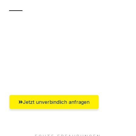
Sparen Sie bis zu 100€ bei Anfrage
Abwicklung innerhalb von 24 Stunden
Versichert bis zu 7.500€
Ggf. komplette Zollabwicklung inklusive
Umfassender Kundensupport aus
Pforzheim
Jetzt unverbindlich anfragen