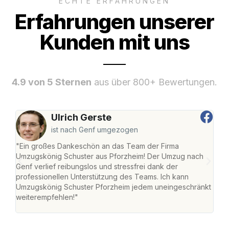
ECHTE ERFAHRUNGEN
Erfahrungen unserer
Kunden mit uns
4.9 von 5 Sternen
aus über 800+ Bewertungen.
Ulrich Gerste
ist nach Genf umgezogen
"Ein großes Dankeschön an das Team der Firma
"Die
Umzugskönig Schuster aus Pforzheim! Der Umzug nach
war
Genf verlief reibungslos und stressfrei dank der
Das 
professionellen Unterstützung des Teams. Ich kann
habe
Umzugskönig Schuster Pforzheim jedem uneingeschränkt
an m
weiterempfehlen!"
groß