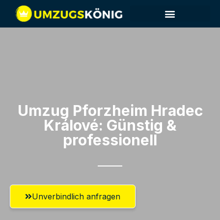
Umzug Pforzheim​ Hradec
Králové: Günstig &
professionell​
Unverbindlich anfragen