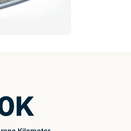
0
K
rene Kilometer