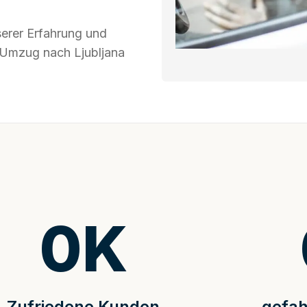
serer Erfahrung und
r Umzug nach Ljubljana
0
K
Zufriedene Kunden
gefah