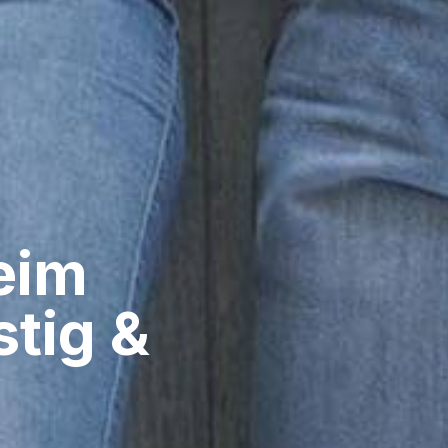
im​
stig &