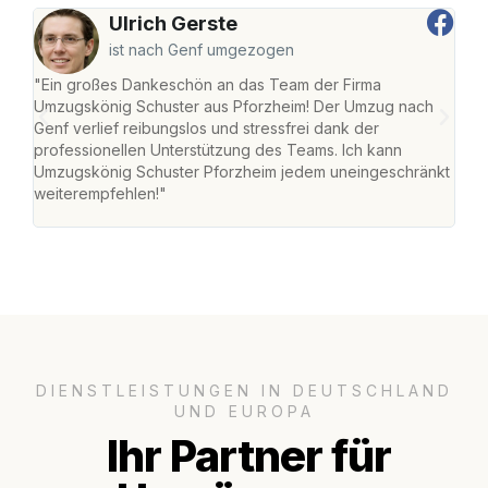
Ulrich Gerste
ist nach Genf umgezogen
"Ein großes Dankeschön an das Team der Firma
"Die
Umzugskönig Schuster aus Pforzheim! Der Umzug nach
war
Genf verlief reibungslos und stressfrei dank der
Das 
professionellen Unterstützung des Teams. Ich kann
habe
Umzugskönig Schuster Pforzheim jedem uneingeschränkt
an m
weiterempfehlen!"
groß
DIENSTLEISTUNGEN IN DEUTSCHLAND
UND EUROPA
Ihr Partner für