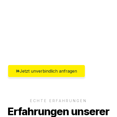
Sparen Sie bis zu 100€ bei Anfrage
Abwicklung innerhalb von 24 Stunden
Versichert bis zu 7.500€
Ggf. komplette Zollabwicklung inklusive
Umfassender Kundensupport aus
Pforzheim
Jetzt unverbindlich anfragen
ECHTE ERFAHRUNGEN
Erfahrungen unserer