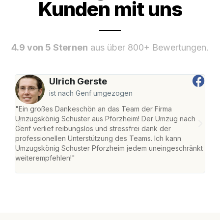
Kunden mit uns
4.9 von 5 Sternen
aus über 800+ Bewertungen.
Ulrich Gerste
ist nach Genf umgezogen
"Ein großes Dankeschön an das Team der Firma
"Die
Umzugskönig Schuster aus Pforzheim! Der Umzug nach
war
Genf verlief reibungslos und stressfrei dank der
Das 
professionellen Unterstützung des Teams. Ich kann
habe
Umzugskönig Schuster Pforzheim jedem uneingeschränkt
an m
weiterempfehlen!"
groß