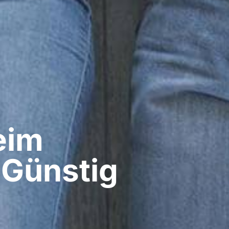
im​
 Günstig