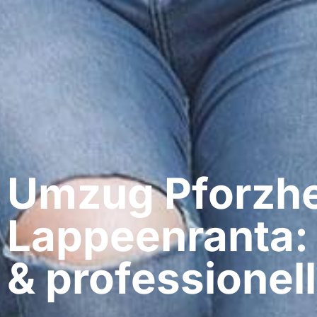
Umzug Pforzhe
Lappeenranta:
& professionell​