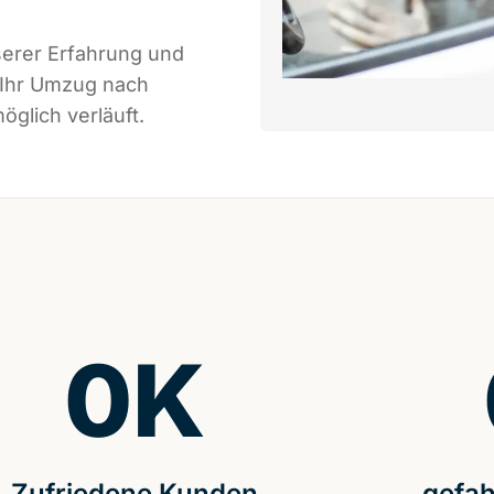
serer Erfahrung und
 Ihr Umzug nach
glich verläuft.
0
K
Zufriedene Kunden
gefah