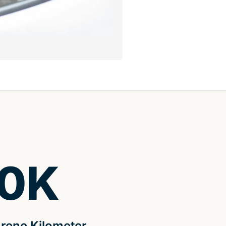
0
K
rene Kilometer