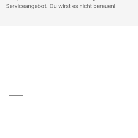
Serviceangebot. Du wirst es nicht bereuen!
UMZUGSKÖNIG SCHUSTER PFORZHEIM
Ihr Umzug oder
Transport
Sparen Sie bis zu 100€ bei Anfrage
Abwicklung innerhalb von 24 Stunden
Versichert bis zu 7.500€