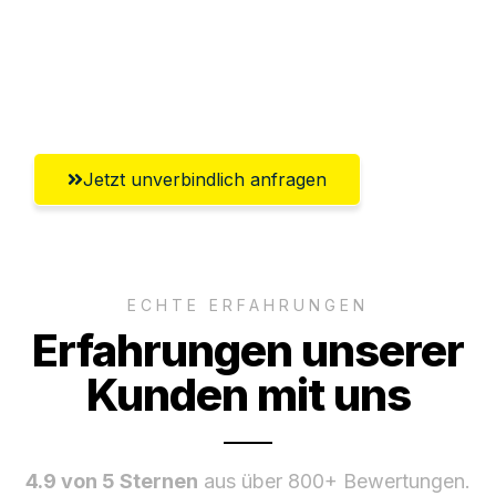
Ggf. komplette Zollabwicklung inklusive
Umfassender Kundensupport aus
Pforzheim
Jetzt unverbindlich anfragen
ECHTE ERFAHRUNGEN
Erfahrungen unserer
Kunden mit uns
4.9 von 5 Sternen
aus über 800+ Bewertungen.